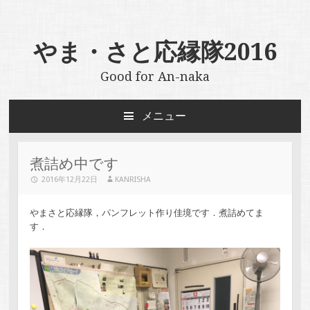
やま・さと応縁隊2016
Good for An-naka
メニュー
コ
ン
テ
煮詰め中です
ン
2016年12月22日
KANRISHA
ツ
へ
ス
やまさと応縁隊，パンフレット作り佳境です．煮詰めてま
キ
す．
ッ
プ