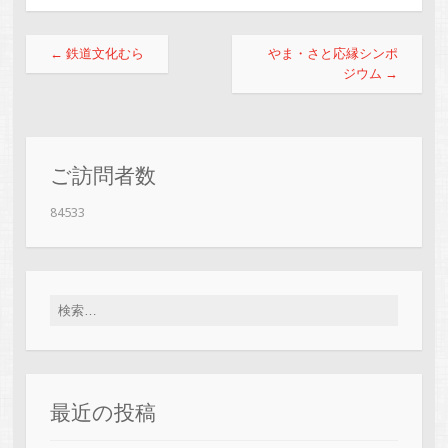
投
←
鉄道文化むら
やま・さと応縁シンポ
稿
ジウム
→
ナ
ビ
ゲ
ご訪問者数
ー
84533
シ
ョ
ン
検
索:
最近の投稿