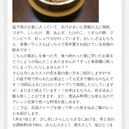
益子焼の土釜に入っていて、出汁がきいた茶飯の上に鶏肉、
ゴボウ、しいたけ、栗、あんず、たけのこ、うずらの卵、グ
リンピース、紅ショウガがのっています。おいしさはもちろ
ん、栄養バランスもばっちりで長年愛され続けている名物の
駅弁です！
こちらの釜めしを食べた方、食べ終わった後に空いたお釜を
どうしようか悩んだことありませんか？ずっと食器棚に眠っ
てしまっていたりしませんか？？
そんな方におススメの空き釜の使い方をご紹介します!(^^)!
この益子焼で作られたお釜はとっても丈夫で優れものなんで
す！10回以上火にかけたりオーブンで加熱したりしています
が、まだまだ使えています！！白米はもちろん、炊き込みご
飯も炊くことができます。また、煮込み料理にも使えるので
アレンジ次第で色々な料理が楽しめます。
ここでは、石油ストーブを使って作った炊き込みご飯のレシ
ピを紹介します。
1.米を1合とぎ、少し水にさらしたらざるにあげる。米と合わ
せ調味料(水100cc、みりん小さじ1、酒大さじ1、塩ひとつま