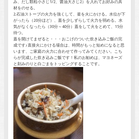
み、だし顆粒小さじ1/2、醤油大さじ2）を入れてお好みの具
材をのせる。
2.石油ストーブの火力を強くして、釜を火にかける。水位が下
がったら（20分ほど）、蓋を少しずらして火力を弱める。水
気がなくなったら（30分～40分）蓋をして火をとめて、15分
待つ。
蓋を開けてまぜると・・・おこげのついた炊き込みご飯の完
成です♪直接火にかける場合は、時間がもっと短めになると思
います、ご家庭の火力に合わせて作ってみてください。こち
らが完成した炊き込みご飯です！私のお勧めは、マヨネーズ
と刻みのりと白ごまをトッピングすることです。