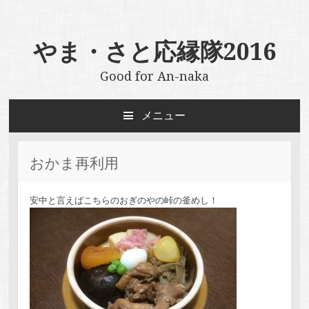
やま・さと応縁隊2016
Good for An-naka
メニュー
コ
ン
テ
おかま再利用
ン
ツ
へ
安中と言えばこちらのおぎのやの峠の釜めし！
ス
キ
ッ
プ